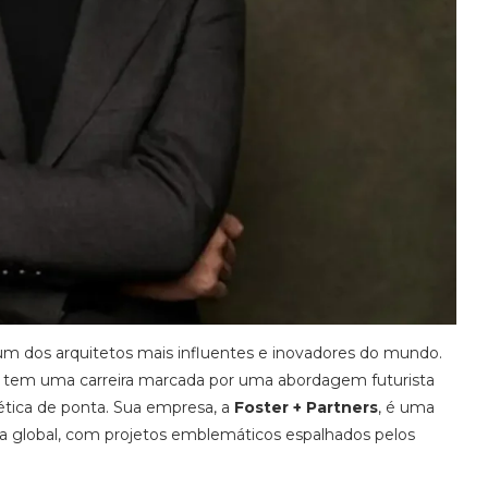
dos arquitetos mais influentes e inovadores do mundo.
r tem uma carreira marcada por uma abordagem futurista
ética de ponta. Sua empresa, a
Foster + Partners
, é uma
ra global, com projetos emblemáticos espalhados pelos