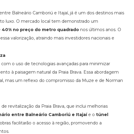
 entre Balneário Camboriú e Itajaí, já é um dos destinos mais
 alto luxo. O mercado local tem demonstrado um
é
40% no preço do metro quadrado
nos últimos anos. O
ssa valorização, atraindo mais investidores nacionais e
eza
o, com o uso de tecnologias avançadas para minimizar
ento à paisagem natural da Praia Brava. Essa abordagem
obal, mas um reflexo do compromisso da Muze e de Norman
 revitalização da Praia Brava, que inclui melhorias
nário entre Balneário Camboriú e Itajaí
e o
túnel
 obras facilitarão o acesso à região, promovendo a
ntos.