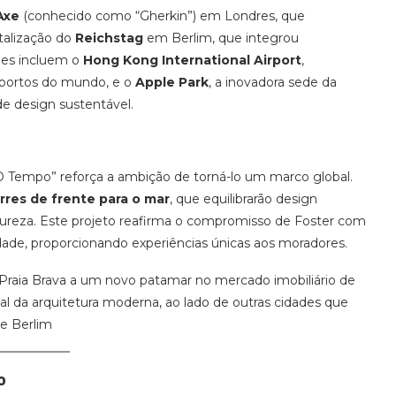
Axe
(conhecido como “Gherkin”) em Londres, que
italização do
Reichstag
em Berlim, que integrou
ues incluem o
Hong Kong International Airport
,
oportos do mundo, e o
Apple Park
, a inovadora sede da
e design sustentável.
“O Tempo” reforça a ambição de torná-lo um marco global.
rres de frente para o mar
, que equilibrarão design
ureza. Este projeto reafirma o compromisso de Foster com
dade, proporcionando experiências únicas aos moradores.
Praia Brava a um novo patamar no mercado imobiliário de
l da arquitetura moderna, ao lado de outras cidades que
 e Berlim
o