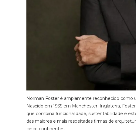
Norman Foster é amplamente reconhecido como um 
Nascido em 1935 em Manchester, Inglaterra, Foste
que combina funcionalidade, sustentabilidade e est
das maiores e mais respeitadas firmas de arquitetu
cinco continentes.